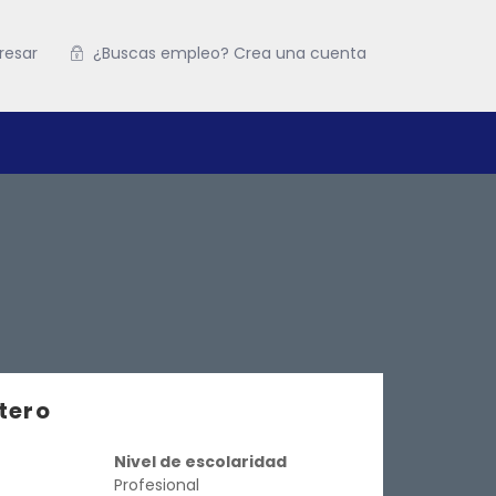
resar
¿Buscas empleo? Crea una cuenta
tero
Nivel de escolaridad
Profesional