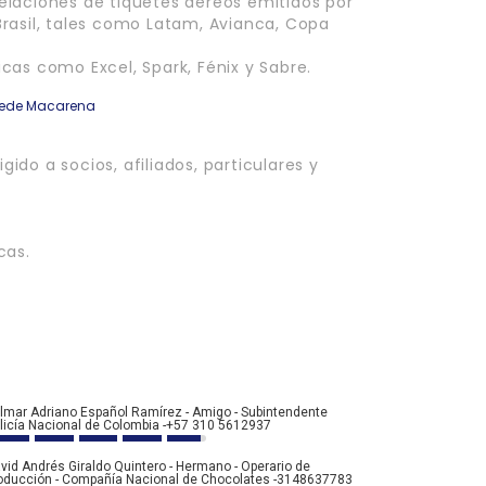
elaciones de tiquetes aéreos emitidos por
rasil, tales como Latam, Avianca, Copa
cas como Excel, Spark, Fénix y Sabre.
 Sede Macarena
igido a socios, afiliados, particulares y
cas.
lmar Adriano Español Ramírez - Amigo - Subintendente
licía Nacional de Colombia -+57 310 5612937
vid Andrés Giraldo Quintero - Hermano - Operario de
oducción - Compañía Nacional de Chocolates -3148637783