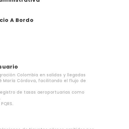
icio A Bordo
suario
igración Colombia en salidas y llegadas
 María Córdova, facilitando el flujo de
 registro de tasas aeroportuarias como
.
e PQRS.