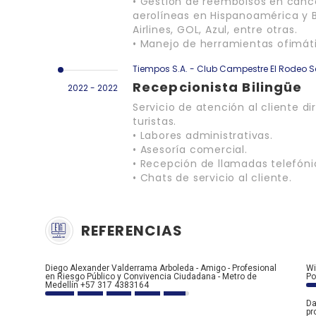
• Gestión de reembolsos en canc
aerolíneas en Hispanoamérica y B
Airlines, GOL, Azul, entre otras.
• Manejo de herramientas ofimáti
Tiempos S.A. - Club Campestre El Rodeo
Recepcionista Bilingüe
2022 - 2022
Servicio de atención al cliente dir
turistas.
• Labores administrativas.
• Asesoría comercial.
• Recepción de llamadas telefóni
• Chats de servicio al cliente.
REFERENCIAS
Diego Alexander Valderrama Arboleda - Amigo - Profesional
Wi
en Riesgo Público y Convivencia Ciudadana - Metro de
Po
Medellín +57 317 4383164
Da
pr