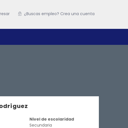
resar
¿Buscas empleo? Crea una cuenta
odriguez
Nivel de escolaridad
Secundaria