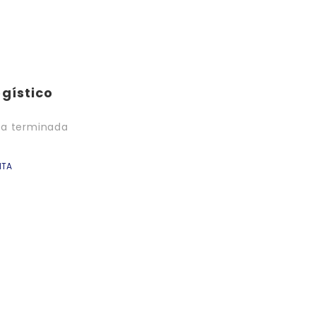
ogístico
ia terminada
NTA