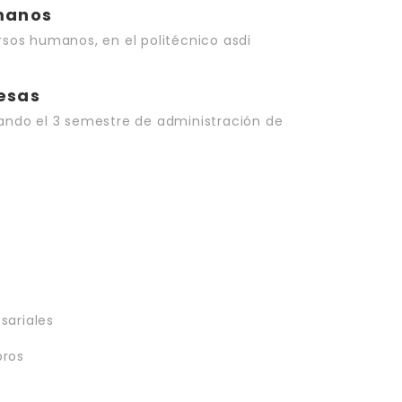
manos
os humanos, en el politécnico asdi
esas
ndo el 3 semestre de administración de
sariales
bros