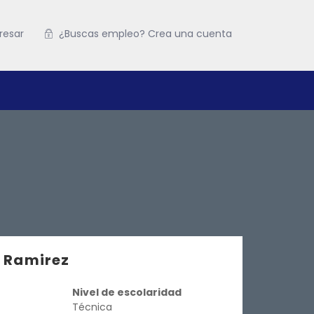
resar
¿Buscas empleo? Crea una cuenta
z Ramirez
Nivel de escolaridad
Técnica