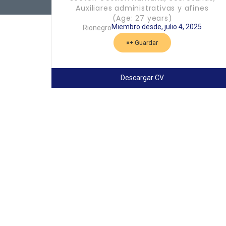
Auxiliares administrativas y afines
(Age: 27 years)
Miembro desde, julio 4, 2025
Rionegro
Guardar
Descargar CV