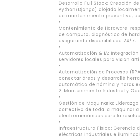
Desarrollo Full Stack: Creación de
Python/Django) alojada localmente
de mantenimiento preventivo, co
•
Mantenimiento de Hardware: respo
de cómputo, diagnóstico de hardw
asegurando disponibilidad 24/7.
•
Automatización & IA: Integració
servidores locales para visión arti
•
Automatización de Procesos (RPA
conectar áreas y desarrollé herr
automático de nómina y horas ex
2. Mantenimiento Industrial y Op
•
Gestión de Maquinaria: Liderazgo
correctivo de toda la maquinaria
electromecánicos para la resoluc
•
Infraestructura Física: Gerencia 
eléctricas industriales e iluminac