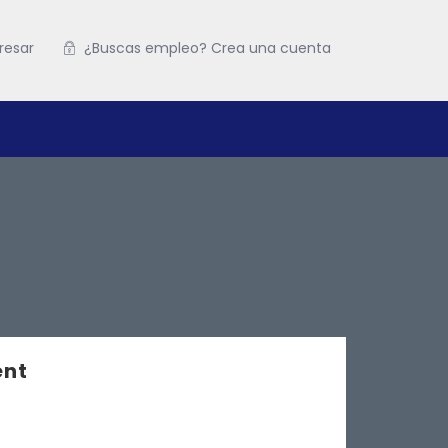
resar
¿Buscas empleo? Crea una cuenta
ent