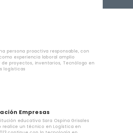
una persona proactiva responsable, con
como experiencia laboral amplio
 de proyectos, inventarios, Tecnólogo en
 logísticas
ración Empresas
titución educativa Sara Ospina Grisales
realice un técnico en Logística en
13,continue con la tecnología en