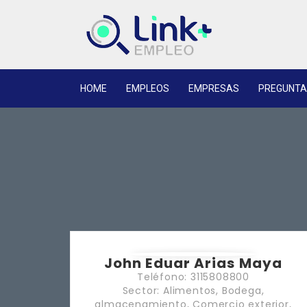
HOME
EMPLEOS
EMPRESAS
PREGUNTA
John Eduar Arias Maya
Teléfono: 3115808800
Sector: Alimentos, Bodega,
almacenamiento, Comercio exterior,