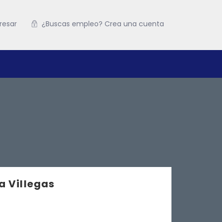
resar
¿Buscas empleo? Crea una cuenta
 Villegas