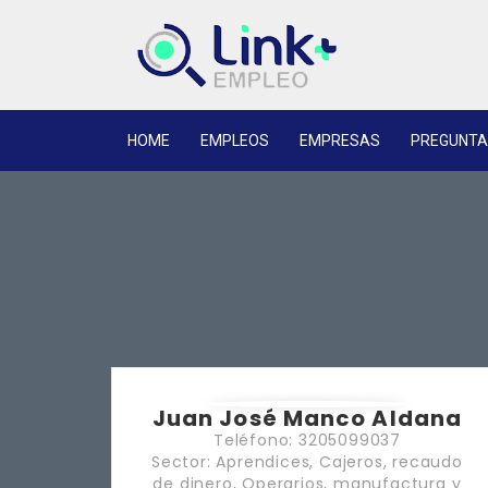
HOME
EMPLEOS
EMPRESAS
PREGUNTA
Juan José Manco Aldana
Teléfono: 3205099037
Sector: Aprendices, Cajeros, recaudo
de dinero, Operarios, manufactura y