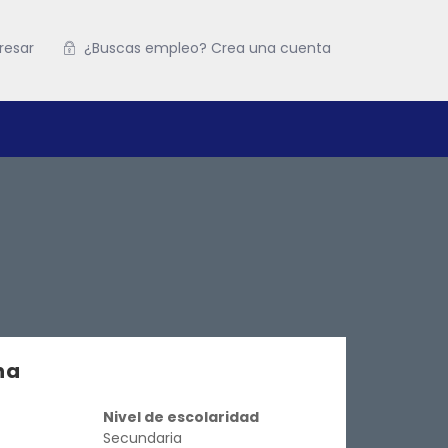
resar
¿Buscas empleo? Crea una cuenta
na
Nivel de escolaridad
Secundaria