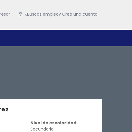
resar
¿Buscas empleo? Crea una cuenta
rez
Nivel de escolaridad
Secundaria