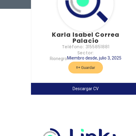
Karla Isabel Correa
Palacio
Teléfono: 3155851881
Sector:
Miembro desde, julio 3, 2025
Rionegro
Guardar
Descargar CV