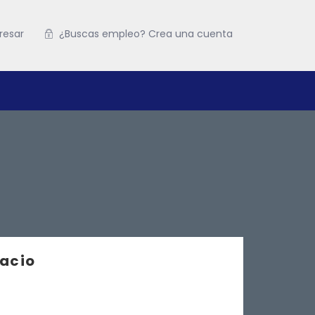
resar
¿Buscas empleo? Crea una cuenta
lacio