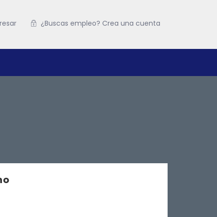
resar
¿Buscas empleo? Crea una cuenta
no