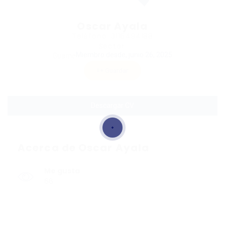
Oscar Ayala
Teléfono: 3116494188
Sector:
Miembro desde, junio 26, 2025
Guarne
Guardar
Descargar CV
Acerca de Oscar Ayala
Me gusta
66