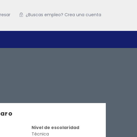
resar
¿Buscas empleo? Crea una cuenta
varo
Nivel de escolaridad
Técnica