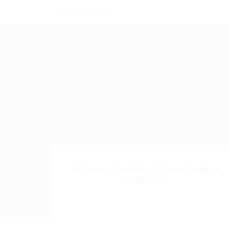
HOME
EMPLEOS
EMPRESAS
PREGUNTA
Yeison Andrés Hinestroza
Ordóñez
Teléfono: 3147344680
Sector: Aeropuerto, Bodega,
almacenamiento, Conductores y
transporte, Educación, Docencia,