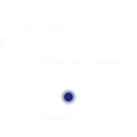
66
Acerca de mi
Me considero una persona transparente, me gusta
Honestidad y Responsabilidad.
INFORMACIÓN ACADÉMICA
Instruvial
Técnico
2023 - 2024
Técnico en Agente de tránsito tr
EXPERIENCIA
Talma