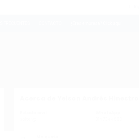
In
S FRECUENTES
CONTACTO
¿Eres empresa? Click aquí
Acerca de Yeison Andrés Hinestr
Estado civil
WhatsApp
Solter@
3147344680
Me gusta