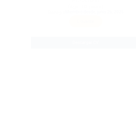
Instructores
(Age: 30 years)
Miembro desde, junio 26, 2025
Rionegro
Guardar
Descargar CV