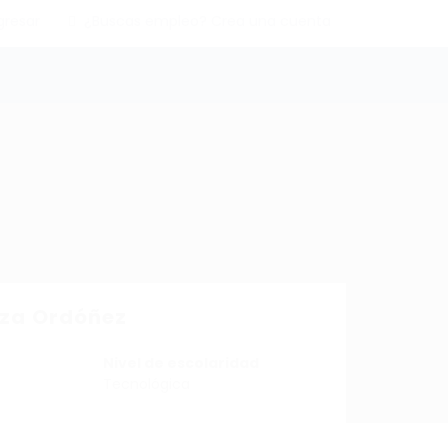
gresar
¿Buscas empleo? Crea una cuenta
oza Ordóñez
Nivel de escolaridad
Tecnológica