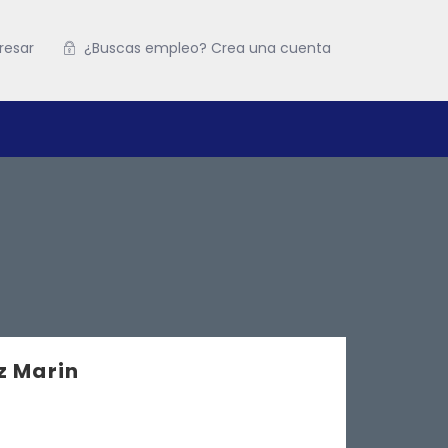
resar
¿Buscas empleo? Crea una cuenta
z Marin