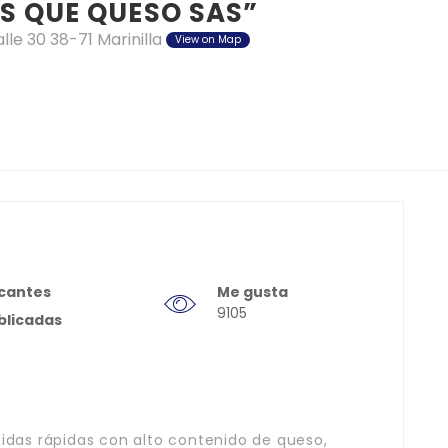
S QUE QUESO SAS”
alle 30 38-71 Marinilla
View on Map
cantes
Me gusta
9105
blicadas
das rápidas con alto contenido de queso,