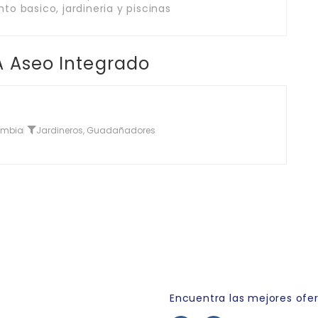
o basico, jardineria y piscinas
A Aseo Integrado
ombia
Jardineros, Guadañadores
Link Empleo
Encuentra las mejores ofe