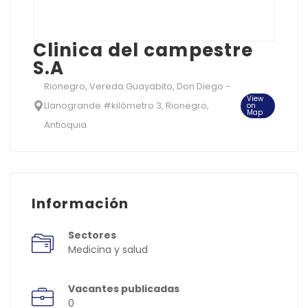
Clinica del campestre
S.A
Rionegro, Vereda Guayabito, Don Diego -
View
Llanogrande #kilómetro 3, Rionegro,
on
Map
Antioquia
Información
Sectores
Medicina y salud
Vacantes publicadas
0