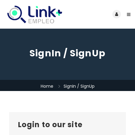
SignIn / SignUp
Home
SignIn / SignUp
Login to our site