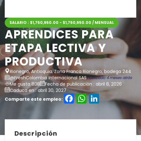
SALARIO : $1,750,950.00 - $1,750,950.00 / MENSUAL
APRENDICES PARA
ETAPA LECTIVA Y
PRODUCTIVA
Rionegro, Antioquia, Zona Franca Rionegro, bodega 244
@FreshColombia Internacional SAS
Publicado 4 meses atrás
Me gusta 808
Fecha de publicación : abril 8, 2026
Caduca en : abril 30, 2027
Facebook
WhatsAp
LinkedI
Comparte este empleo:
Descripción