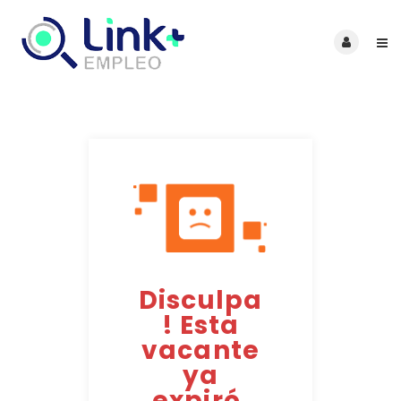
Disculpa
! Esta
vacante
ya
expiró.