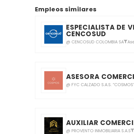
Empleos similares
ESPECIALISTA DE V
CENCOSUD
@ CENCOSUD COLOMBIA SA
As
ASESORA COMERCI
@ FYC CALZADO S.A.S. “COSMOS
AUXILIAR COMERCI
@ PROVENTO INMOBILIARIA S.A.S