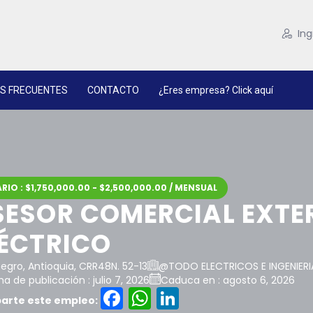
Ing
S FRECUENTES
CONTACTO
¿Eres empresa? Click aquí
RIO : $1,750,000.00 - $2,500,000.00 / MENSUAL
SESOR COMERCIAL EXTE
LÉCTRICO
negro, Antioquia, CRR48N. 52-13
@TODO ELECTRICOS E INGENIERI
a de publicación : julio 7, 2026
Caduca en : agosto 6, 2026
Facebook
WhatsApp
LinkedIn
rte este empleo: