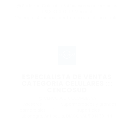
@ Sodimac Colombia S.A
Asesores comerciales
$1,313,000.00 / Mensual
Rionegro, Antioquia, centro comercial san nicolas
ESPECIALISTA DE VENTAS
CATEGORIA CELULARES :::
CENCOSUD
@ CENCOSUD COLOMBIA SA
Asesores
Supermercados y grandes
,
comerciales
superficies
Rionegro, Antioquia, DIAGONAL 51B N 38-44