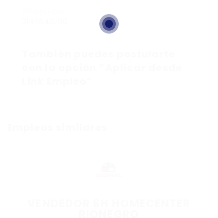
WhatsApp:
3145843280
También puedes postularte
con la opción “Aplicar desde
Link Empleo”
Empleos similares
VENDEDOR 6H HOMECENTER
RIONEGRO