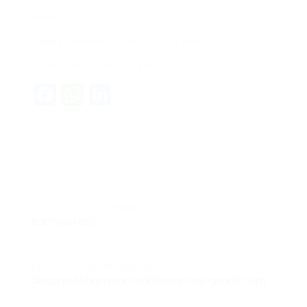
Horarios:
Lunes Viernes: 8 am – 4:30 pm
Sabados: 8 am – 4 pm
Facebook
WhatsApp
LinkedIn
Educación requerida
Bachillerato
Envía tu Hoja de vida a:
desarrollohumanoreddemarca@gmail.com