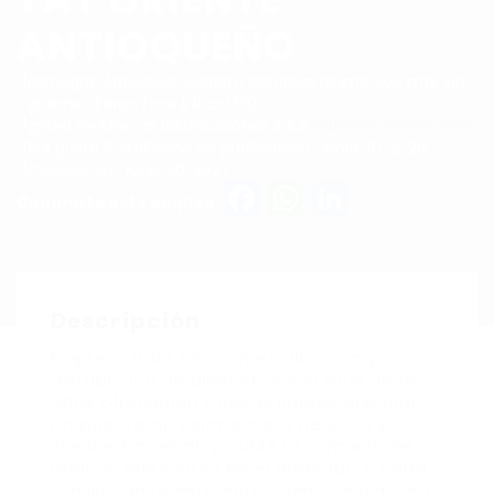
ANTIOQUEÑO
Rionegro, Antioquia, Glorieta aeropuerto jmc 200 mts vía
guarne , karga fase 1, local 130
@Red de Marcas Distribuciónes S.A.S.
Publicado 2 meses atrás
Me gusta 634
Fecha de publicación : junio 20, 2026
Caduca en : junio 30, 2027
Facebook
WhatsAp
LinkedI
Comparte este empleo:
Descripción
Empresa líder en Comercialización y
distribución de alimentos con más de 15
años ofreciendo marcas lideres con una
propuesta de valor a cada negocio y
cliente, haciendo posible la cercanía de
marcas relevantes en el mercado a cada
familia del oriente antioqueño destacando