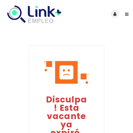
Disculpa
! Esta
vacante
ya
expiró.