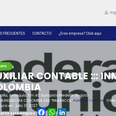
Ing
S FRECUENTES
CONTACTO
¿Eres empresa? Click aquí
RIO :
XILIAR CONTABLE ::: 
OLOMBIA
nilla, Antioquia, Km 40 Autopista Medellín Bogotá
MUNIZADORA COLOMBIA SAS “INMUNICOL”
Me
Publicado 1 mes atrás
ca en : julio 31, 2027
Facebook
WhatsApp
LinkedIn
rte este empleo: