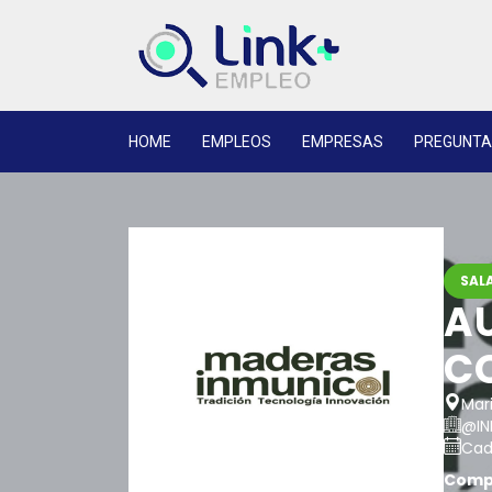
HOME
EMPLEOS
EMPRESAS
PREGUNTA
SALA
AU
C
Mari
@IN
Cadu
Compa