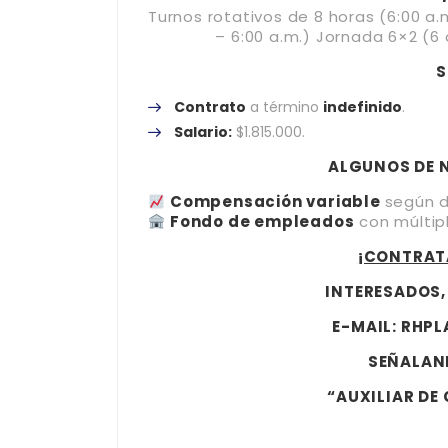
Turnos rotativos de 8 horas (6:00 a.m.
– 6:00 a.m.) Jornada 6×2 (6
S
Contrato
a término
indefinido
.
Salario:
$1.815.000.
ALGUNOS DE N
Compensación variable
según 
Fondo de empleados
con múltipl
¡CONTRAT
INTERESADOS,
E-MAIL:
RHPL
SEÑALAND
“AUXILIAR DE