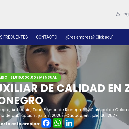
Ing
S FRECUENTES
CONTACTO
¿Eres empresa? Click aquí
RIO : $1,815,000.00 / MENSUAL
UXILIAR DE CALIDAD EN
IONEGRO
negro, Antioquia, Zona Franca de Rionegro
@Plastibol de Colomb
a de publicación : julio 7, 2026
Caduca en : julio 30, 2027
Facebook
WhatsApp
LinkedIn
rte este empleo: