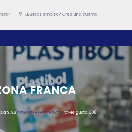
resar
¿Buscas empleo? Crea una cuenta
 ZONA FRANCA
ia S.A.S
Me gusta 608
Publicado 4 semanas atrás