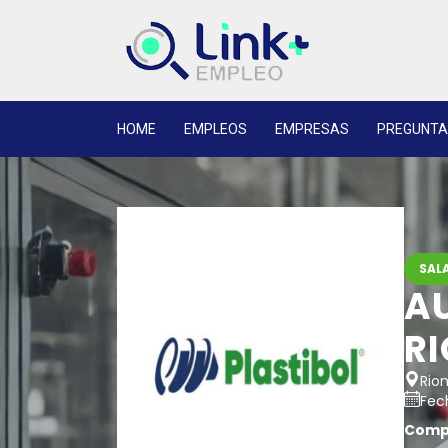
HOME
EMPLEOS
EMPRESAS
PREGUNTA
SALA
A
R
Rio
Fech
Compa