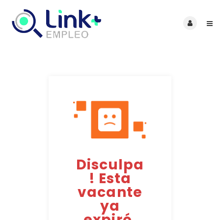
Disculpa
! Esta
vacante
ya
expiró.