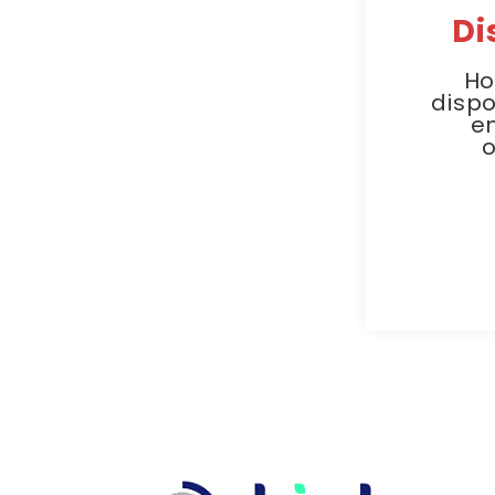
Di
Ho
dispo
e
o