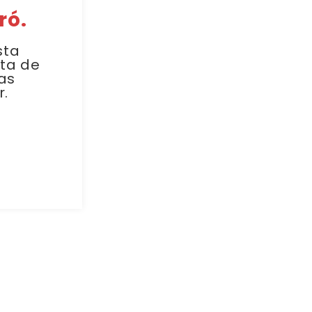
ró.
sta
sta de
as
r.