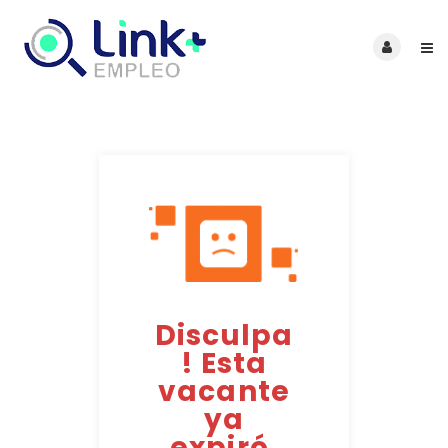
Disculpa
! Esta
vacante
ya
expiró.