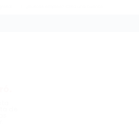
gresar
¿Buscas empleo? Crea una cuenta
ró.
sta
sta de
as
r.