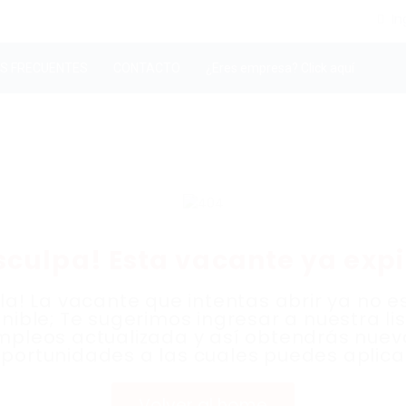
In
S FRECUENTES
CONTACTO
¿Eres empresa? Click aquí
sculpa! Esta vacante ya expi
la! La vacante que intentas abrir ya no e
nible; Te sugerimos ingresar a nuestra li
mpleos actualizada y así obtendrás nuev
portunidades a las cuales puedes aplica
Volver al home