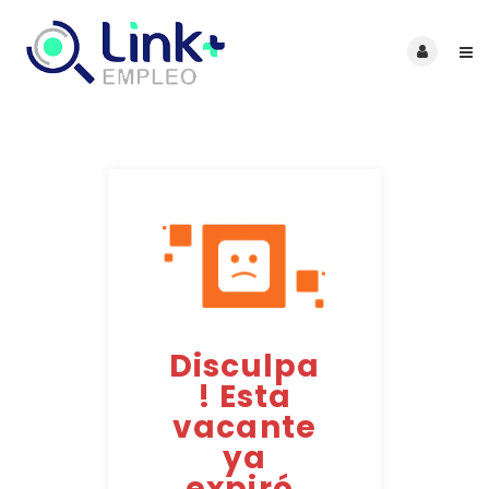
Disculpa
! Esta
vacante
ya
expiró.