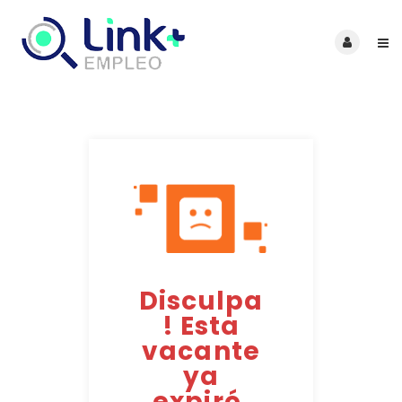
Disculpa
! Esta
vacante
ya
expiró.