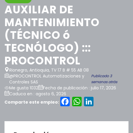
AUXILIAR DE
MANTENIMIENTO
(TÉCNICO ó
TECNÓLOGO) :::
PROCONTROL
Rionegro, Antioquia, TV 17 B # 55 AB 08
@PROCONTROL Automatizaciones y
Publicado 3
Controles SAS
semanas atrás
Me gusta 1032
Fecha de publicación : julio 17, 2026
Caduca en : agosto 6, 2026
Facebook
WhatsAp
LinkedI
Comparte este empleo: