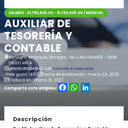
SALARIO : $1,750,905.00 - $1,750,905.00 / MENSUAL
AUXILIAR DE
TESORERÍA Y
CONTABLE
Rionegro, Antioquia, Rionegro, VIA LLANOGRANDE - DON
DIEGO KM 4
@INGEURBANISMO SAS
Publicado 4 meses atrás
Me gusta 1400
Fecha de publicación : marzo 24, 2026
Caduca en : marzo 31, 2027
Facebook
WhatsAp
LinkedI
Comparte este empleo:
Descripción