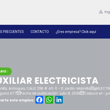
Ing
S FRECUENTES
CONTACTO
¿Eres empresa? Click aquí
RIO :
XILIAR ELECTRICISTA
nilla, Antioquia, CALLE 29B # 40-11 - El Jardín, Marinilla
@ELECTRI
gusta 677
Fecha de publicación : julio 8, 2026
Caduca en : ju
Facebook
WhatsApp
LinkedIn
rte este empleo: