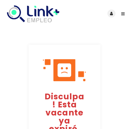
Disculpa
! Esta
vacante
ya
expiró.