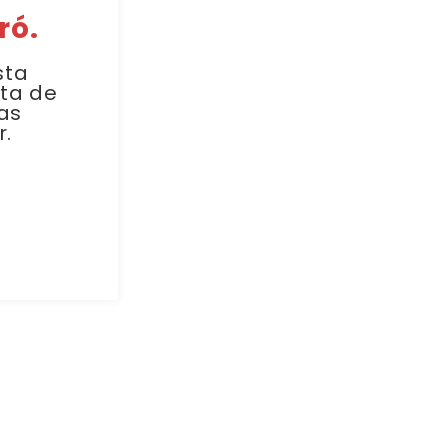
ró.
sta
sta de
as
r.