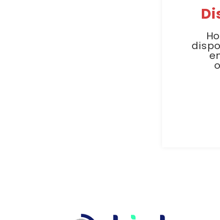
Di
Ho
dispo
e
o