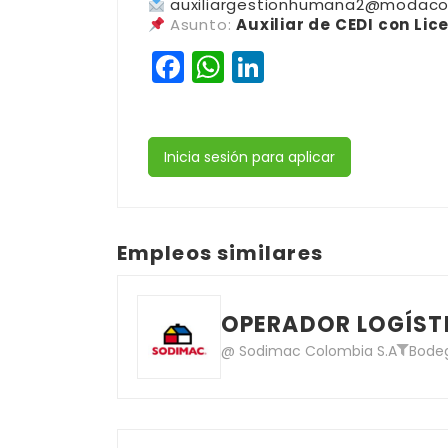
auxiliargestionhumana2@modac
Asunto:
Auxiliar de CEDI con Lic
Facebook
WhatsApp
LinkedIn
Inicia sesión para aplicar
Empleos similares
OPERADOR LOGÍSTI
@ Sodimac Colombia S.A
Bode