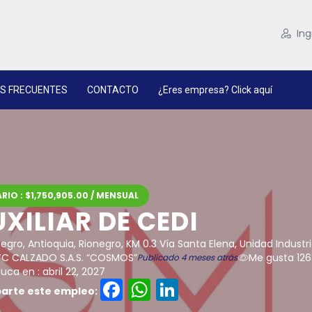
Ing
S FRECUENTES
CONTACTO
¿Eres empresa? Click aquí
RIO : $1,750,905.00 / MENSUAL
XILIAR DE CEDI
egro, Antioquia, Rionegro, KM 0.3 Vía Santa Elena, Unidad Industr
C CALZADO S.A.S. “COSMOS”
Me gusta 12
Publicado 4 meses atrás
ca en : abril 22, 2027
Facebook
WhatsApp
LinkedIn
rte este empleo: