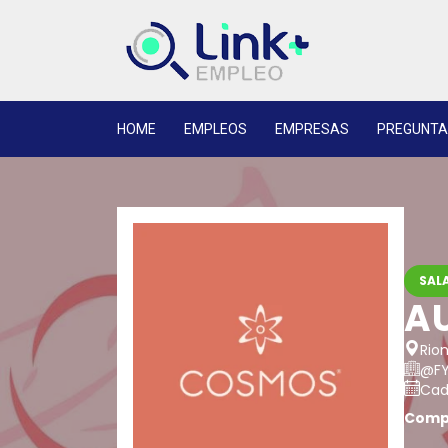
HOME
EMPLEOS
EMPRESAS
PREGUNTA
SALA
AU
Rion
@FY
Cadu
Compa