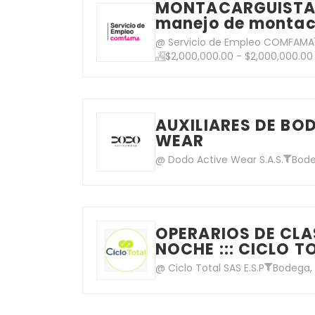
MONTACARGUISTA P
manejo de montac
@ Servicio de Empleo COMFAMA
$2,000,000.00 - $2,000,000.00
AUXILIARES DE BOD
WEAR
@ Dodo Active Wear S.A.S.
Bod
OPERARIOS DE CLA
NOCHE ::: CICLO T
@ Ciclo Total SAS E.S.P
Bodega,