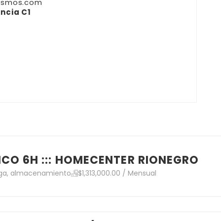
osmos.com
encia C1
CO 6H ::: HOMECENTER RIONEGRO
ga, almacenamiento
$1,313,000.00 / Mensual