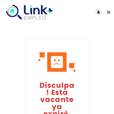
Disculpa
! Esta
vacante
ya
expiró.