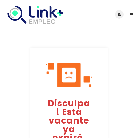
Disculpa
! Esta
vacante
ya
expiró.