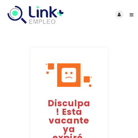
Disculpa
! Esta
vacante
ya
expiró.