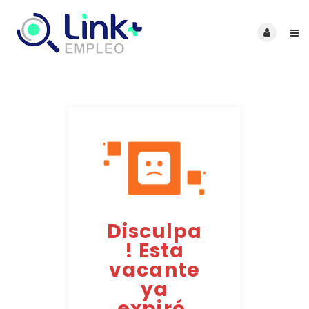
Disculpa
! Esta
vacante
ya
expiró.