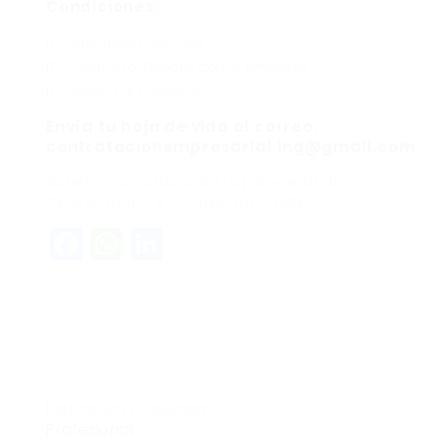
Condiciones:
Ubicación: Marinilla
Contrato: Directo con la empresa
Salario: A convenir
Envía tu hoja de vida al correo:
contratacionempresarial.ing@gmail.com
Asunto: “Coordinador(a) General de
Operaciones y Comercial – AIREX
Facebook
WhatsApp
LinkedIn
Educación requerida
Profesional