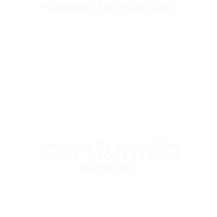
HUMANO EN RIONEGRO
@ Productos Lacteos Aura “AURALAC”
Gestión Humana
,
Profesionales
Rionegro, Antioquia, Vereda la laja km 37 autopista
medellin bogota.
ANALISTA DE SELECCIÓN
JUNIOR ::: ZONA FRANCA
RIONEGRO
@ Glovanze
Profesionales
$2,200,000.00 - $2,500,000.00 / Mensual
Rionegro, Antioquia, Zona Franca Rionegro