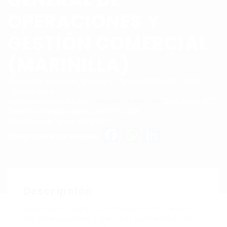
OPERACIONES Y
GESTIÓN COMERCIAL
(MARINILLA)
Marinilla, Antioquia, Rionegro, VIA LLANOGRANDE - DON
DIEGO KM 4
@INGEURBANISMO SAS
Me gusta 967
Publicado 2 meses atrás
Fecha de publicación : junio 17, 2026
Caduca en : junio 30, 2027
Facebook
WhatsAp
LinkedI
Comparte este empleo:
Descripción
buscamos un(a) Coordinador(a) General
de Operaciones y Gestión Comercial con