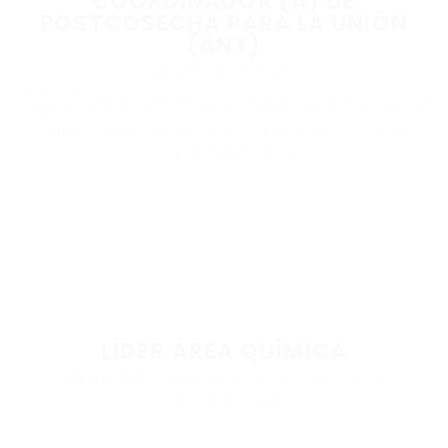
COORDINADOR (A) DE
POSTCOSECHA PARA LA UNIÓN
(ANT)
@ Sosteli Group SAS
Cultivo
,
Ingenierías
,
Profesionales
,
Supervisores
,
Tecnólogos
de flor
La Union, Antioquia, Fca La Julia, Vereda Chuscalito,
La Unión Antioquia
LÍDER ÁREA QUÍMICA
@ LINK TEAM!
Ingenierías
,
Otros
,
Profesionales
Guarne, Antioquia