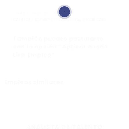
Envía tu Hoja de vida a:
contratacionempresarial.ing@gmail.com
También puedes postularte
con la opción “Aplicar desde
Link Empleo”
Empleos similares
ANALISTA DE TALENTO