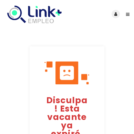
Disculpa
! Esta
vacante
ya
expiró.