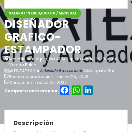
SALARIO : $1,850,000.00 / MENSUAL
DISEÑADOR
GRAFICO-
ESTAMPADOR
Marinilla, Antioquia, kM 41 Autopista Medellín- Bogotá,
Vereda Belén.
@TINTATEX S.A.
Me gusta 614
Publicado 5 meses atrás
Fecha de publicación : marzo 24, 2026
Caduca en : marzo 27, 2027
Facebook
WhatsAp
LinkedI
Comparte este empleo:
Descripción