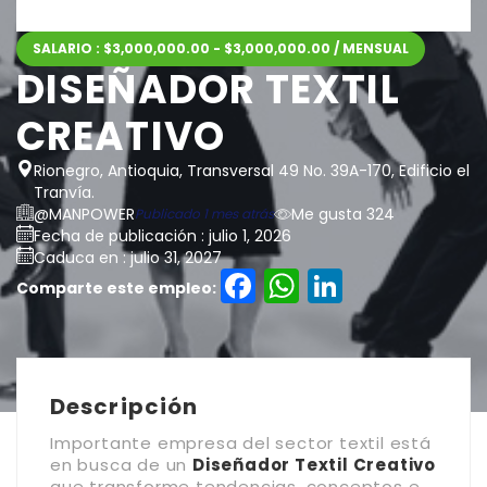
SALARIO : $3,000,000.00 - $3,000,000.00 / MENSUAL
DISEÑADOR TEXTIL
CREATIVO
Rionegro, Antioquia, Transversal 49 No. 39A-170, Edificio el
Tranvía.
@MANPOWER
Me gusta 324
Publicado 1 mes atrás
Fecha de publicación : julio 1, 2026
Caduca en : julio 31, 2027
Facebook
WhatsAp
LinkedI
Comparte este empleo:
Descripción
Importante empresa del sector textil está
en busca de un
Diseñador Textil Creativo
que transforme tendencias, conceptos e