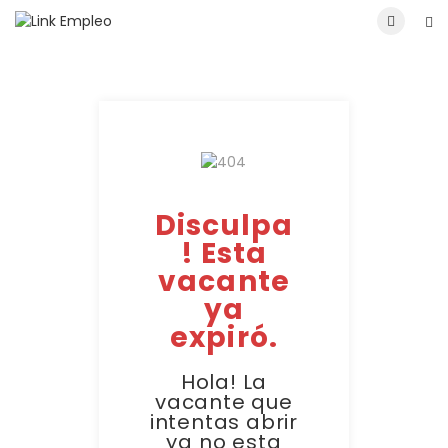
Disculpa
! Esta
vacante
ya
expiró.
Hola! La
vacante que
intentas abrir
ya no esta