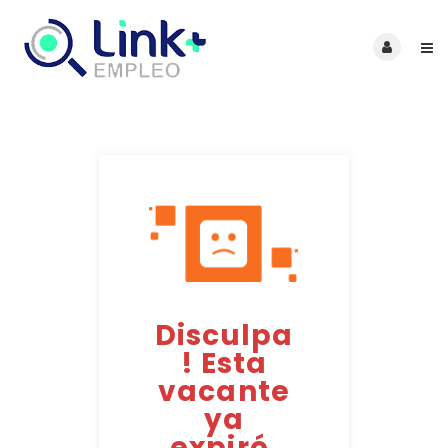
Disculpa
! Esta
vacante
ya
expiró.