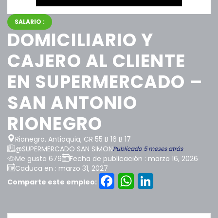
SALARIO :
DOMICILIARIO Y
CAJERO AL CLIENTE
EN SUPERMERCADO –
SAN ANTONIO
RIONEGRO
Rionegro, Antioquia, CR 55 B 16 B 17
@SUPERMERCADO SAN SIMON
Publicado 5 meses atrás
Me gusta 679
Fecha de publicación : marzo 16, 2026
Caduca en : marzo 31, 2027
Facebook
WhatsAp
LinkedI
Comparte este empleo: