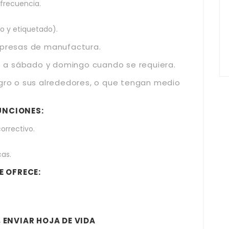
 frecuencia.
.
o y etiquetado).
mpresas de manufactura.
es a sábado y domingo cuando se requiera.
egro o sus alrededores, o que tengan medio
UNCIONES:
orrectivo.
cas.
E OFRECE:
 ENVIAR HOJA DE VIDA