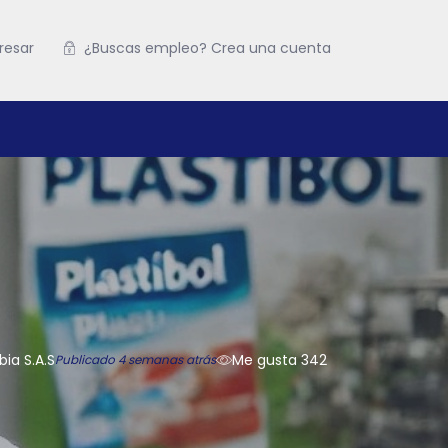
resar
¿Buscas empleo? Crea una cuenta
ia S.A.S
Me gusta 342
Publicado 4 semanas atrás