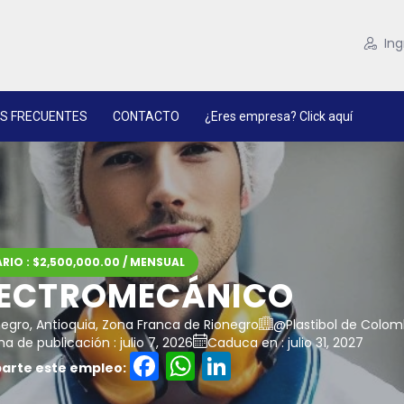
Ing
S FRECUENTES
CONTACTO
¿Eres empresa? Click aquí
RIO : $2,500,000.00 / MENSUAL
LECTROMECÁNICO
negro, Antioquia, Zona Franca de Rionegro
@Plastibol de Colomb
a de publicación : julio 7, 2026
Caduca en : julio 31, 2027
Facebook
WhatsApp
LinkedIn
rte este empleo: