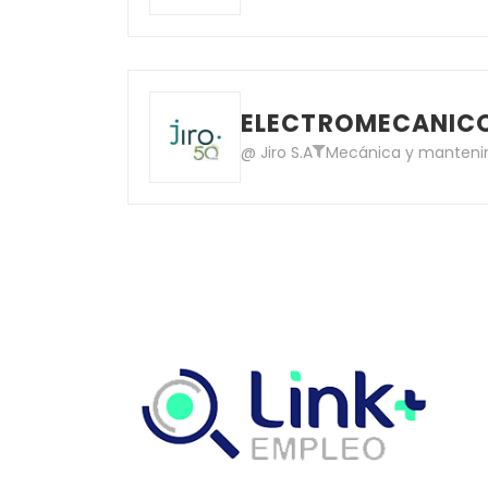
ELECTROMECANICO
@ Jiro S.A
Mecánica y mantenim