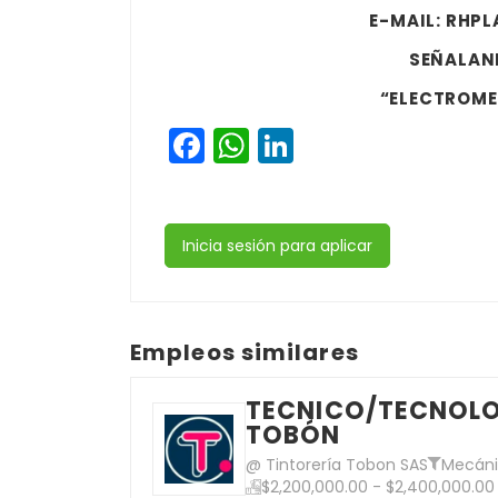
E-MAIL:
RHPL
SEÑALAND
“ELECTROM
Facebook
WhatsApp
LinkedIn
Inicia sesión para aplicar
Empleos similares
TECNICO/TECNOLO
TOBÓN
@ Tintorería Tobon SAS
Mecáni
$2,200,000.00 - $2,400,000.00