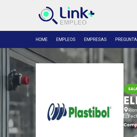
HOME
EMPLEOS
EMPRESAS
PREGUNTA
SALA
E
Rio
Fech
Compa